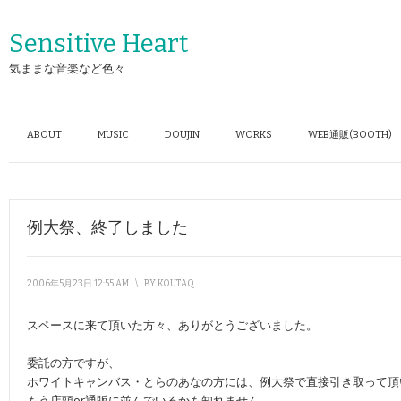
Sensitive Heart
気ままな音楽など色々
ABOUT
MUSIC
DOUJIN
WORKS
WEB通販(BOOTH)
例大祭、終了しました
2006年5月23日 12:55 AM
\
BY
KOUTAQ
スペースに来て頂いた方々、ありがとうございました。
委託の方ですが、
ホワイトキャンバス・とらのあなの方には、例大祭で直接引き取って頂
もう店頭or通販に並んでいるかも知れません。