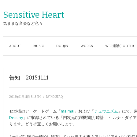
Sensitive Heart
気ままな音楽など色々
ABOUT
MUSIC
DOUJIN
WORKS
WEB通販(BOOTH)
告知 – 2015.11.11
2015年11月11日 8:15 PM
\
BY
KOUTAQ
セガ様のアーケードゲーム「
maimai
」および「
チュウニズム
」にて、
Destiny
」に収録されている「四次元跳躍機関(月時計 ～ ルナ・ダイアル A
ります。どうぞ宜しくお願いします。
Apollo第1回で一時的に頒布していた過去の東方アレンジアルバム(桜幻樂典、月射